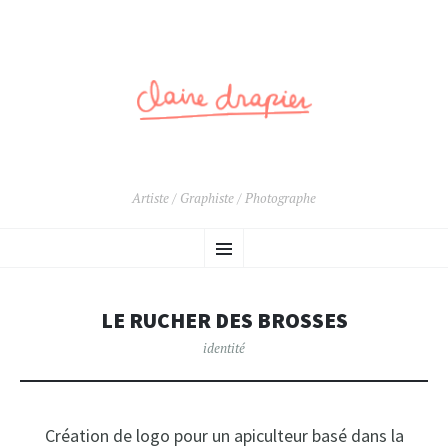
Artiste / Graphiste / Photographe
ALLER
Menu
AU
CONTENU
PRINCIPAL
LE RUCHER DES BROSSES
identité
Création de logo pour un apiculteur basé dans la