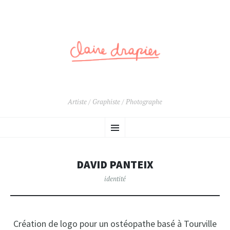
Artiste / Graphiste / Photographe
ALLER
Menu
AU
CONTENU
PRINCIPAL
DAVID PANTEIX
identité
Création de logo pour un ostéopathe basé à Tourville