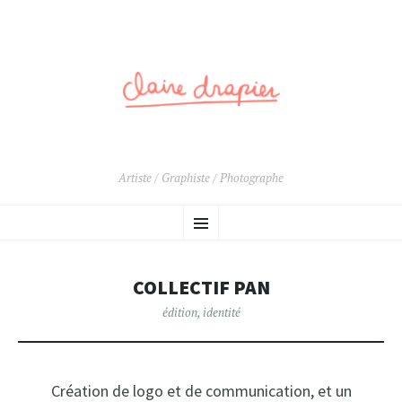
Artiste / Graphiste / Photographe
ALLER
Menu
AU
CONTENU
PRINCIPAL
COLLECTIF PAN
édition
,
identité
Création de logo et de communication, et un