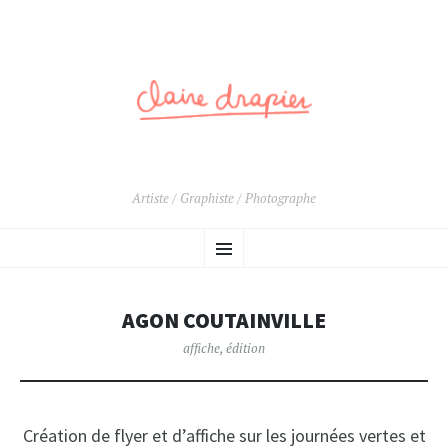
Artiste / Graphiste / Photographe
ALLER
Menu
AU
CONTENU
PRINCIPAL
AGON COUTAINVILLE
affiche
,
édition
Création de flyer et d’affiche sur les journées vertes et